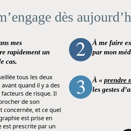
m’engage dès aujourd’h
dans mes
À me faire e
re rapidement un
par mon méd
le cas.
llée tous les deux
À «
prendre 
s avant quand il y a des
les gestes d’
facteurs de risque. Il
procher de son
st concernée, et ce quel
raphie est prise en
 est prescrite par un