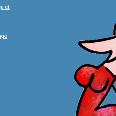
ge et
age